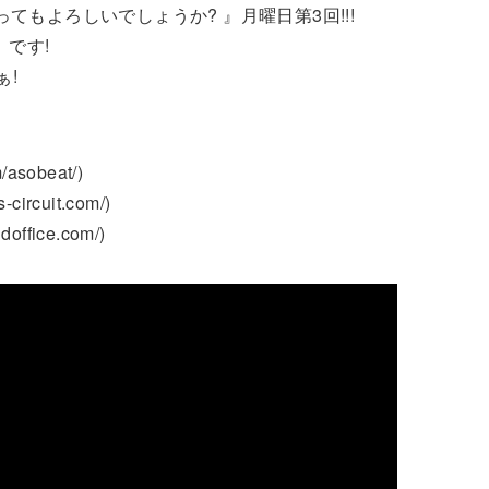
ってもよろしいでしょうか? 』月曜日第3回!!!
』です!
ぁ!
/asobeat/)
-circuit.com/)
doffice.com/)