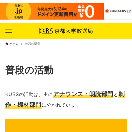
ホーム
普段の活動
普段の活動
アナウンス・朗読部門
制
KUBSの活動は、主に
と
作・機材部門
に分かれています