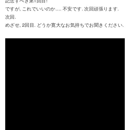
記念すべき第1回目!
ですが, これでいいのか…. 不安です. 次回頑張ります.
次回.
めざせ, 2回目. どうか寛大なお気持ちでお聞きください.