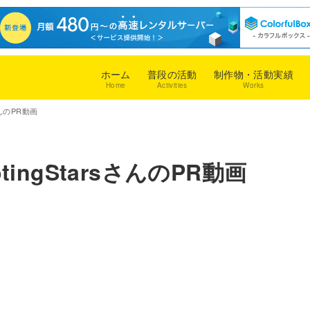
ホーム
普段の活動
制作物・活動実績
Home
Activities
Works
さんのPR動画
ingStarsさんのPR動画