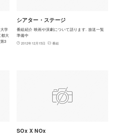
シアター・ステージ
都大学
番組紹介 映画や演劇について語ります. 放送一覧
京都大
準備中
第3
2012年12月15日
番組
SOx X NOx